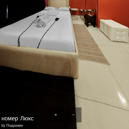
+
−
номер Люкс
by Подушкин