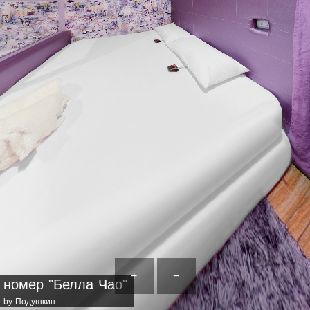
+
−
номер "Белла Чао"
by Подушкин