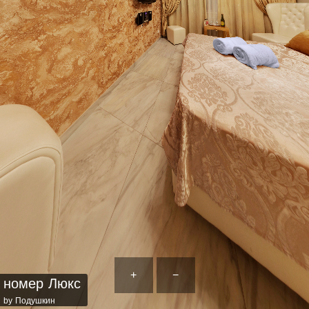
+
−
номер Люкс
by Подушкин