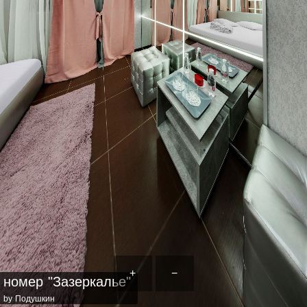
+
−
номер "Зазеркалье"
by Подушкин