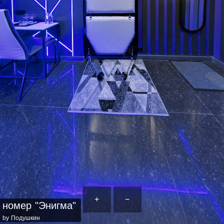
+
−
номер "Энигма"
by Подушкин