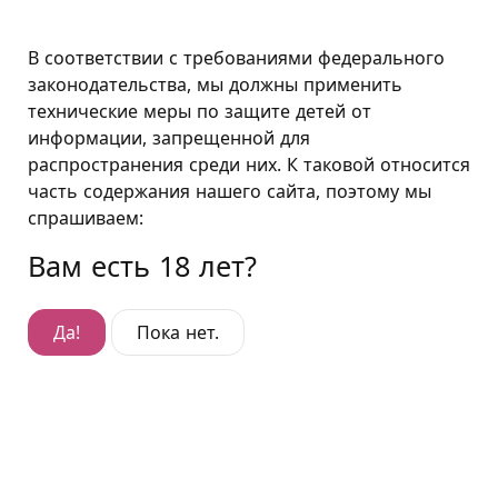
Москва
В соответствии с требованиями федерального
законодательства, мы должны применить
технические меры по защите детей от
Люкс "Энигма"
информации, запрещенной для
распространения среди них. К таковой относится
Люкс "Энигма"
часть содержания нашего сайта, поэтому мы
Гостиница:
Фили
,
ул. Олеко Дундича, д. 7
спрашиваем:
Вам есть 18 лет?
Да!
Пока нет.