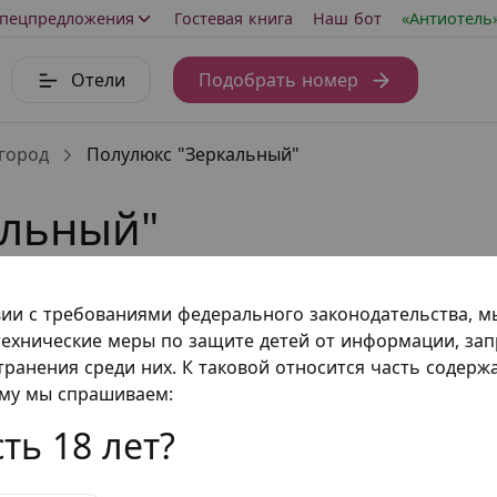
пецпредложения
Гостевая книга
Наш бот
«Антиотель
Отели
Подобрать номер
город
Полулюкс "Зеркальный"
альный"
стинский переулок, д. 2
вии с требованиями федерального законодательства, 
ехнические меры по защите детей от информации, за
транения среди них. К таковой относится часть содер
ому мы спрашиваем:
ть 18 лет?