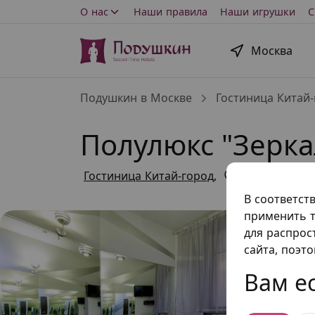
О нас
Наши правила
Наши игрушки
С
Москва
Подушкин в Москве
Гостиница Китай-
Полулюкс "Зерк
Гостиница Китай-город
,
Малый Златоу
В соответст
применить т
для распрос
сайта, поэт
Вам ес