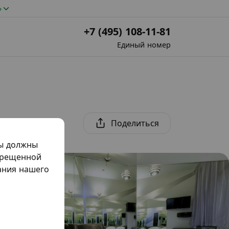
»
+7 (495) 108-11-81
Единый номер
Поделиться
мы должны
прещенной
жания нашего