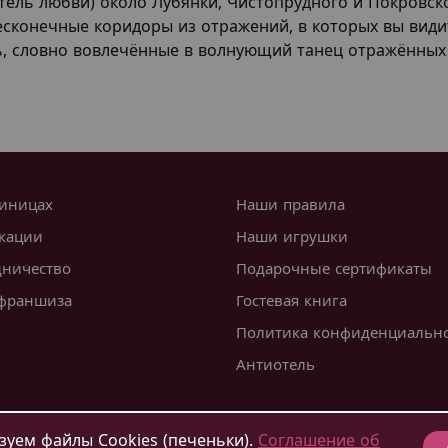
- отель любви) около Лубянки, Чистопрудного и Покровс
бесконечные коридоры из отражений, в которых вы вид
, словно вовлечённые в волнующий танец отражённых
тиницах
Наши правила
кации
Наши игрушки
дничество
Подарочные сертификаты
франшиза
Гостевая книга
Политика конфиденциальн
Антиотель
ва
Санкт-Петербург
Воронеж
уем файлы Cookies (печеньки).
Соглашение об