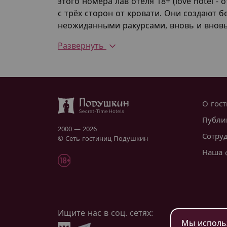
этого номера лав отеля 18+ (love hotel 
с трёх сторон от кровати. Они создают 
неожиданными ракурсами, вновь и вновь
Развернуть
О гос
Публи
2000 — 2026
Сотру
© Сеть гостиниц Подушкин
Наша 
Ищите нас в соц. сетях:
Моск
Мы использ