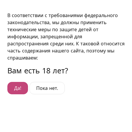
Москва
В соответствии с требованиями федерального
законодательства, мы должны применить
технические меры по защите детей от
Подушкин в Москве
информации, запрещенной для
распространения среди них. К таковой относится
Политика конфиденциальности
часть содержания нашего сайта, поэтому мы
Политики конфиденциальности
спрашиваем:
ДАТА ПОСЛЕДНЕГО ОБНОВЛЕНИЯ: 27 АПРЕЛЯ 2025 г.
Вам есть 18 лет?
Сфера применения настоящей политики
Да!
Пока нет.
В настоящей Политике конфиденциальности
описывается, как ООО «Подушкин Проджект», его
партнёры и франчайзи (далее – «сеть Secret-
Time Hotels «Подушкин»», «мы» или «наши»)
собирают, используют, применяют или иным
образом обрабатывают персональные данные