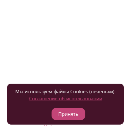
конфиденциальности других веб-сайтов. Мы не
несем никакой ответственности за информацию и
материалы на таких сторонних веб-сайтах.
Что будет в случае внесения изменений в
данную Политику?
Мы оставляем за собой право периодически
вносить поправки и изменения в данную Политику
конфиденциальности без специального
уведомления.
Как с нами связаться?
Мы используем файлы Cookies (печеньки).
Со всеми вопросами, комментариями,
Соглашение об использовании
замечаниями, запросами и жалобами в связи с
данной Политикой конфиденциальности
Принять
обращайтесь по адресу privacy@podushkin.ru.
Отели
Подобрать
Гостевая книга
Позвонить