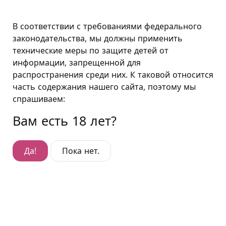
Москва
В соответствии с требованиями федерального
законодательства, мы должны применить
технические меры по защите детей от
Подушкин в Москве
информации, запрещенной для
распространения среди них. К таковой относится
Отель Шаболовка
часть содержания нашего сайта, поэтому мы
В тихом особняке в центре Москвы, неподалеку от
спрашиваем:
станций метро «Шаболовская», «Октябрьская» и
Вам есть 18 лет?
«Ленинский проспект» расположился отель с
почасовой оплатой «Подушкин», наполненный
разнообразными тематическими номерами.
Да!
Пока нет.
Развернуть
Минимальное время размещения составляет 2
часа. Максимальное - 23 часа.