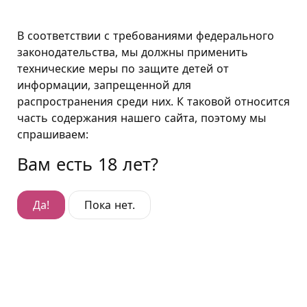
Москва
В соответствии с требованиями федерального
законодательства, мы должны применить
технические меры по защите детей от
Подушкин в Москве
информации, запрещенной для
распространения среди них. К таковой относится
Отель Войковская
часть содержания нашего сайта, поэтому мы
Гостиница на Войковской – старейшая и одна из
спрашиваем:
самых больших в сети отелей «Подушкин».
Вам есть 18 лет?
Развернуть
Да!
Пока нет.
Минимальное время размещения составляет 2
часа. Максимальное - 23 часа.
ул. Коптевская, д. 26, корп. 4
Посмотреть на карте