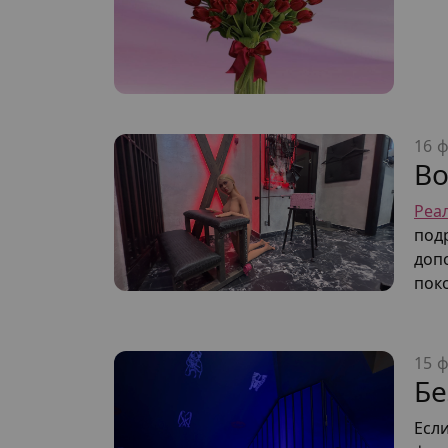
16 ф
Во
Реа
под
доп
пок
15 ф
Бе
Есл