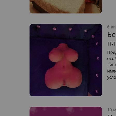
6 ап
Бе
п
Пре
осо
лиш
име
усл
19 м