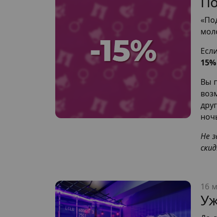
По
«По
мол
Есл
15%
Вы 
воз
дру
ноч
Не 
скид
16 м
Уж