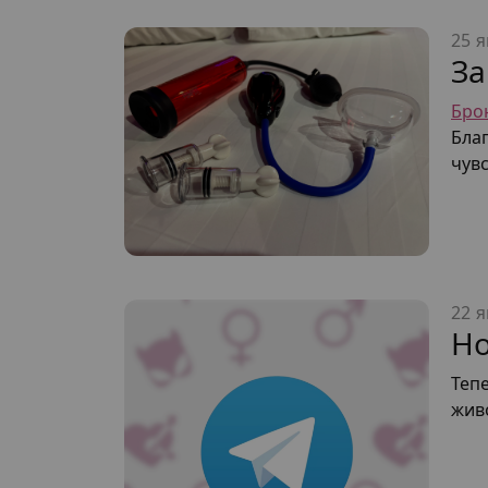
25 я
За
Бро
Бла
чув
22 я
Но
Тепе
жив