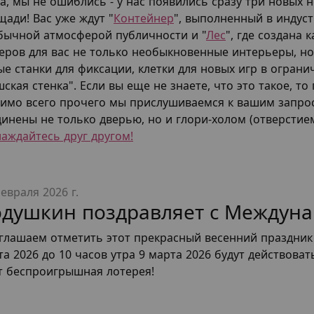
да, мы не ошиблись - у нас появились сразу три новых
щади! Вас уже ждут "
Контейнер
", выполненный в индуст
бычной атмосферой публичности и "
Лес
", где создана 
еров для вас не только необыкновенные интерьеры, но 
ые станки для фиксации, клетки для новых игр в ограни
ская стенка". Если вы еще не знаете, что это такое, т
имо всего прочего мы прислушиваемся к вашим запрос
динены не только дверью, но и глори-холом (отверстием
лаждайтесь друг другом!
евраля 2026 г.
душкин поздравляет с Междун
глашаем отметить этот прекрасный весенний праздник в
а 2026 до 10 часов утра 9 марта 2026 будут действоват
т беспроигрышная лотерея!