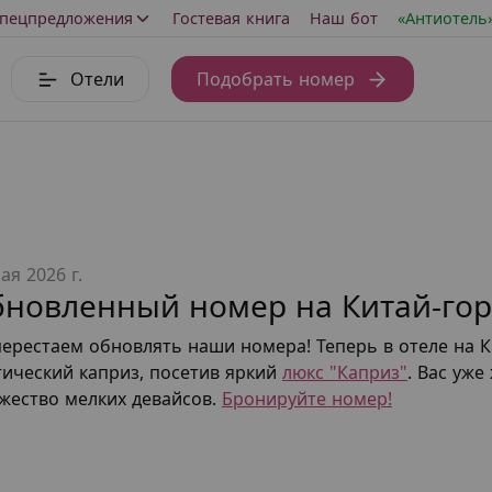
пецпредложения
Гостевая книга
Наш бот
«Антиотель
Отели
Подобрать номер
ая 2026 г.
новленный номер на Китай-го
перестаем обновлять наши номера! Теперь в отеле на 
тический каприз, посетив яркий
люкс "Каприз"
. Вас уж
жество мелких девайсов.
Бронируйте номер!