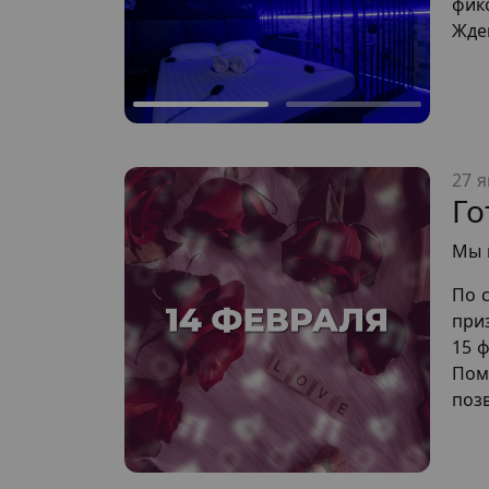
фик
Жде
27 я
Го
Мы 
По 
приз
15 ф
Пом
позв