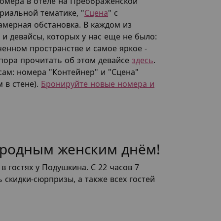
 номера в отеле на Преображенской
риальной тематике, "
Сцена
" с
камерная обстановка. В каждом из
и девайсы, которых у нас еще не было:
ченном пространстве и самое яркое -
о пора прочитать об этом девайсе
здесь
.
ам: номера "Контейнер" и "Сцена"
 в стене).
Бронируйте новые номера и
ародным женским днём!
 гостях у Подушкина. С 22 часов 7
ь скидки-сюрпризы, а также всех гостей