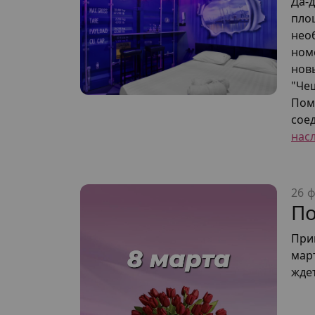
Да-
пло
нео
ном
нов
"Чеш
Пом
сое
нас
26 ф
По
При
март
жде