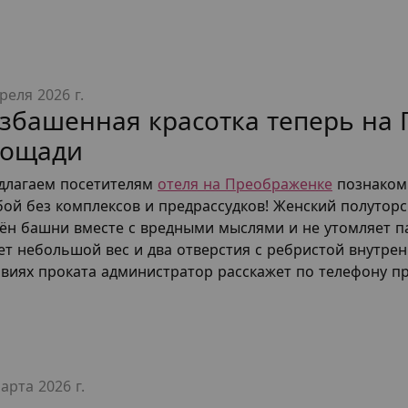
реля 2026 г.
збашенная красотка теперь на
лощади
длагаем посетителям
отеля на Преображенке
познаком
бой без комплексов и предрассудков! Женский полутор
ён башни вместе с вредными мыслями и не утомляет п
ет небольшой вес и два отверстия с ребристой внутрен
овиях проката администратор расскажет по телефону 
арта 2026 г.