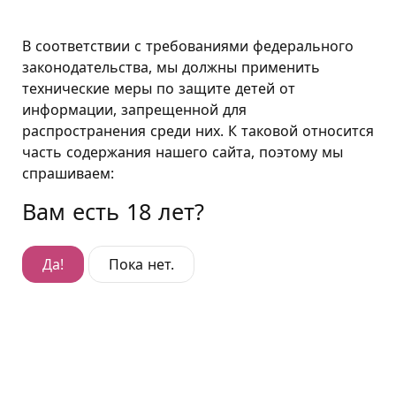
Москва
В соответствии с требованиями федерального
законодательства, мы должны применить
технические меры по защите детей от
Люкс "Паутина"
информации, запрещенной для
распространения среди них. К таковой относится
Люкс "Паутина"
часть содержания нашего сайта, поэтому мы
Гостиница:
Китай-город
,
спрашиваем:
Малый Златоустинский переулок, д. 2
Вам есть 18 лет?
Да!
Пока нет.