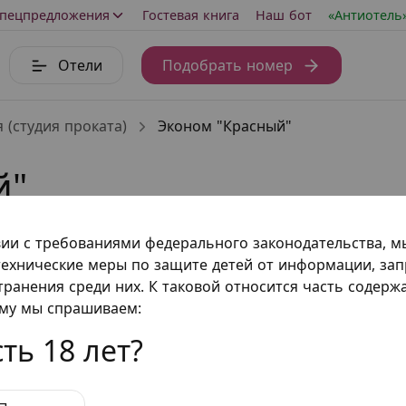
пецпредложения
Гостевая книга
Наш бот
«Антиотель
Отели
Подобрать номер
 (студия проката)
Эконом "Красный"
й"
л. Малая Грузинская, д. 29, стр. 1
вии с требованиями федерального законодательства, 
ехнические меры по защите детей от информации, за
транения среди них. К таковой относится часть содер
ому мы спрашиваем:
ть 18 лет?