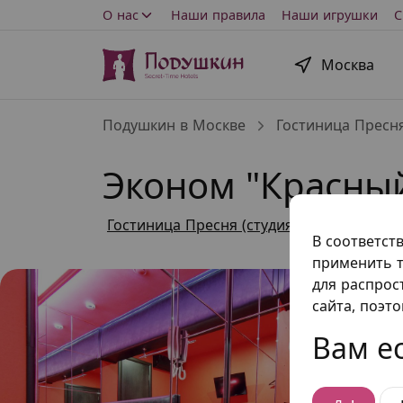
О нас
Наши правила
Наши игрушки
С
Москва
Подушкин в Москве
Гостиница Пресня
Эконом "Красны
Гостиница Пресня (студия проката)
,
у
В соответст
применить т
для распрос
сайта, поэт
Вам ес