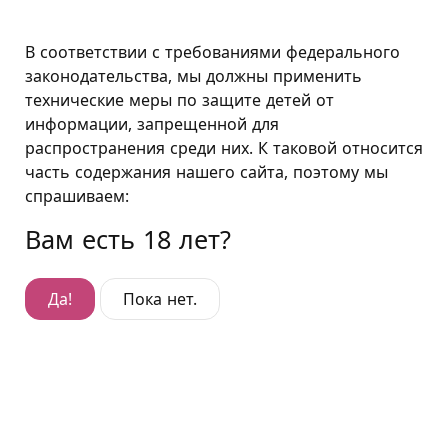
Москва
В соответствии с требованиями федерального
законодательства, мы должны применить
технические меры по защите детей от
Люкс "Стриптиз"
информации, запрещенной для
распространения среди них. К таковой относится
Люкс "Стриптиз"
часть содержания нашего сайта, поэтому мы
Гостиница Мытищи
,
ул. Силикатная, д. 27
спрашиваем:
Вам есть 18 лет?
Да!
Пока нет.