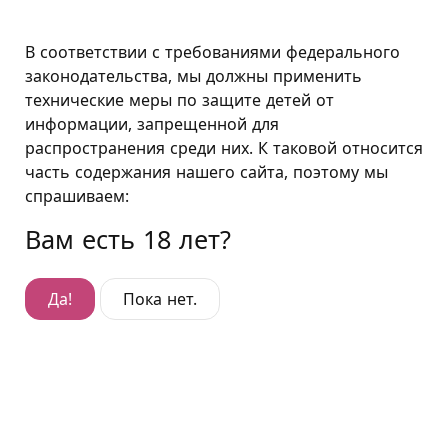
Москва
В соответствии с требованиями федерального
законодательства, мы должны применить
технические меры по защите детей от
Премиум "Восточный"
информации, запрещенной для
распространения среди них. К таковой относится
Премиум "Восточный"
часть содержания нашего сайта, поэтому мы
Гостиница Проспект Вернадского
,
спрашиваем:
проспект Вернадского, д. 37, корп. 1А
Вам есть 18 лет?
Да!
Пока нет.