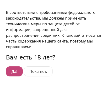
Москва
В соответствии с требованиями федерального
законодательства, мы должны применить
технические меры по защите детей от
Полулюкс "Золотой"
информации, запрещенной для
распространения среди них. К таковой относится
Полулюкс "Золотой"
часть содержания нашего сайта, поэтому мы
Гостиница Таганка
,
ул. Народная, д. 22/13
спрашиваем:
Вам есть 18 лет?
Да!
Пока нет.