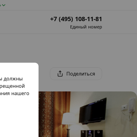
»
+7 (495) 108-11-81
Единый номер
Поделиться
мы должны
прещенной
жания нашего