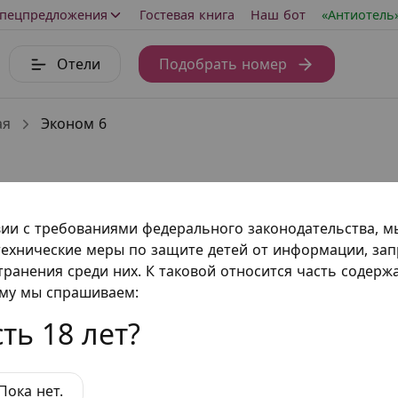
пецпредложения
Гостевая книга
Наш бот
«Антиотель
Отели
Подобрать номер
ая
Эконом 6
 10
вии с требованиями федерального законодательства, 
ехнические меры по защите детей от информации, за
транения среди них. К таковой относится часть содер
ому мы спрашиваем:
ть 18 лет?
Пока нет.