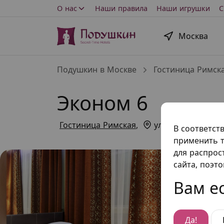
О нас
Наши правила
Наши игрушки
С
Москва
Подушкин в Москве
Гостиница Римск
Эконом 6
Гостиница Римская
,
ул. Душинская, д.
В соответст
применить т
для распрос
сайта, поэт
Вам ес
Да!