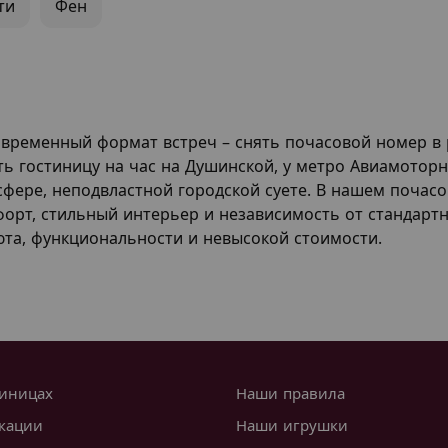
ти
Фен
ременный формат встреч – снять почасовой номер в 
ь гостиницу на час на Душинской, у метро Авиамоторн
сфере, неподвластной городской суете. В нашем почас
орт, стильный интерьер и независимость от стандарт
уюта, функциональности и невысокой стоимости.
тиницах
Наши правила
кации
Наши игрушки