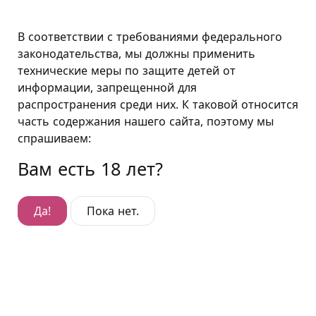
Москва
В соответствии с требованиями федерального
законодательства, мы должны применить
технические меры по защите детей от
Полулюкс 4
информации, запрещенной для
распространения среди них. К таковой относится
Полулюкс 4
часть содержания нашего сайта, поэтому мы
Гостиница Войковская
,
спрашиваем:
ул. Коптевская, д. 26, корп. 4
Вам есть 18 лет?
Да!
Пока нет.