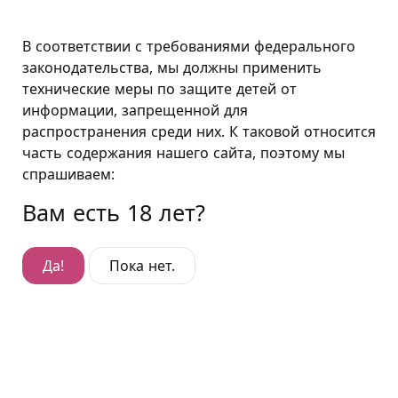
Москва
В соответствии с требованиями федерального
законодательства, мы должны применить
технические меры по защите детей от
Эконом "Полундра"
информации, запрещенной для
распространения среди них. К таковой относится
Эконом "Полундра"
часть содержания нашего сайта, поэтому мы
Гостиница Дмитровка
,
Дмитровское ш., д. 72
спрашиваем:
Вам есть 18 лет?
Да!
Пока нет.