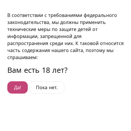
Москва
В соответствии с требованиями федерального
законодательства, мы должны применить
технические меры по защите детей от
Люкс "Улицы Гарлема"
информации, запрещенной для
распространения среди них. К таковой относится
Люкс "Улицы Гарлема"
часть содержания нашего сайта, поэтому мы
Гостиница Дмитровка
,
Дмитровское ш., д. 72
спрашиваем:
Вам есть 18 лет?
Да!
Пока нет.