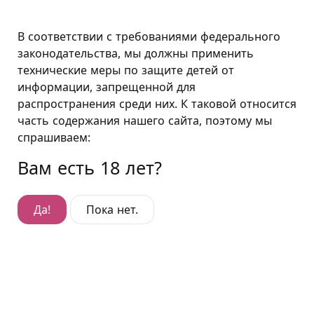
Москва
В соответствии с требованиями федерального
законодательства, мы должны применить
технические меры по защите детей от
Премиум-плюс "Контейнер"
информации, запрещенной для
распространения среди них. К таковой относится
Премиум-плюс "Контейнер"
часть содержания нашего сайта, поэтому мы
Гостиница:
Преображенская площадь
,
спрашиваем:
Большой Матросский переулок, д. 1
Вам есть 18 лет?
Да!
Пока нет.