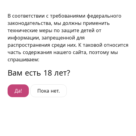
Москва
В соответствии с требованиями федерального
законодательства, мы должны применить
технические меры по защите детей от
Премиум-плюс "Сцена"
информации, запрещенной для
распространения среди них. К таковой относится
Премиум-плюс "Сцена"
часть содержания нашего сайта, поэтому мы
Гостиница:
Преображенская площадь
,
спрашиваем:
Большой Матросский переулок, д. 1
Вам есть 18 лет?
Да!
Пока нет.