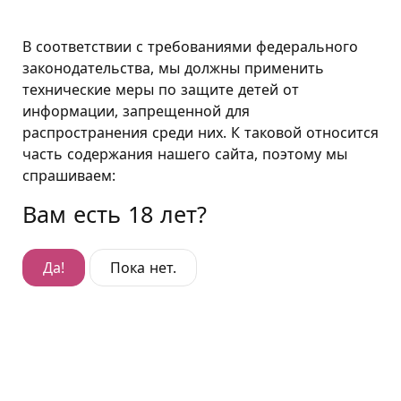
Москва
В соответствии с требованиями федерального
законодательства, мы должны применить
технические меры по защите детей от
Прозрачная душевая
информации, запрещенной для
распространения среди них. К таковой относится
Прозрачная душевая
часть содержания нашего сайта, поэтому мы
А кое-кто и в зрелые годы не прочь увидеть то, что
спрашиваем:
им видеть, в общем-то, не положено. Понятно, что
Вам есть 18 лет?
самые популярные и подходящие для
подглядывания места — это ванные комнаты и
душевые. Неудивительно, что продвинутый
Да!
Пока нет.
«Подушкин» в своих заведениях предусмотрел
возможность приблизить ситуацию и процесс к
подлинному подглядыванию. Например, площадка,
где разворачивается действо, представляет собой
самый настоящий санузел. И находящаяся там
партнерша не танцует, а ведет себя совершенно