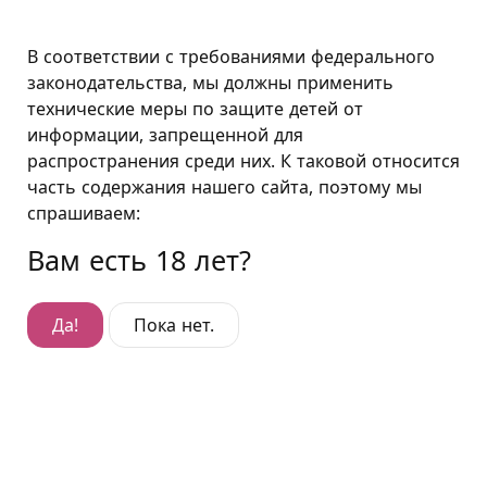
Москва
В соответствии с требованиями федерального
законодательства, мы должны применить
технические меры по защите детей от
Люкс 7
информации, запрещенной для
распространения среди них. К таковой относится
Люкс 7
часть содержания нашего сайта, поэтому мы
Гостиница:
Комсомольский проспект
,
спрашиваем:
Kомсомольский проспект, д. 23/7, корп. 2
Вам есть 18 лет?
Да!
Пока нет.