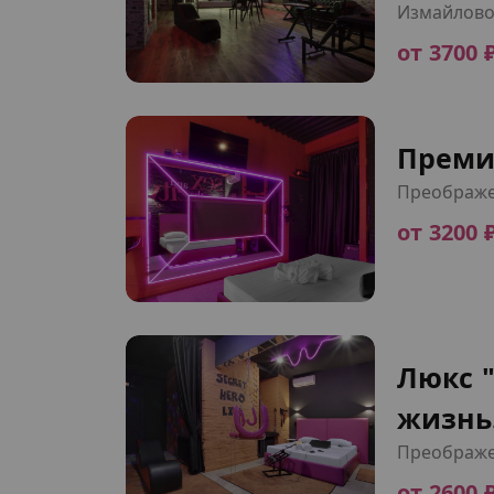
Измайлов
от 3700 
Премиу
Преображе
от 3200 
Люкс 
жизнь.
Преображе
от 2600 