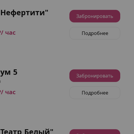
"Нефертити"
Забронировать
₽/ час
Подробнее
ум 5
Забронировать
а
₽/ час
Подробнее
"Театр Белый"