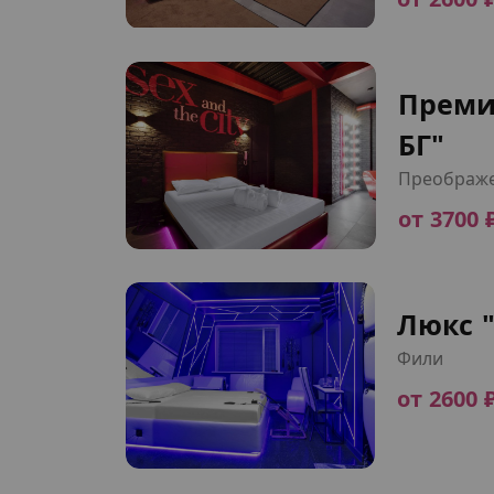
Преми
БГ"
Преображе
от 3700 
Люкс 
Фили
от 2600 