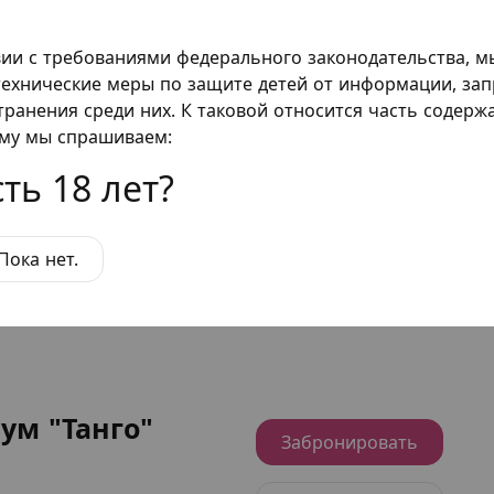
 интереснее, если повторить ее на тантра-кресле.
вии с требованиями федерального законодательства, 
ехнические меры по защите детей от информации, за
транения среди них. К таковой относится часть содер
еров
ому мы спрашиваем:
ть 18 лет?
"Гарем"
Забронировать
Пока нет.
₽/ час
Подробнее
ум "Танго"
Забронировать