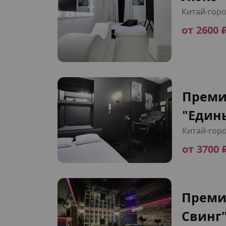
Китай-гор
от 2600 
Преми
"Един
Китай-гор
от 3700 
Преми
Свинг