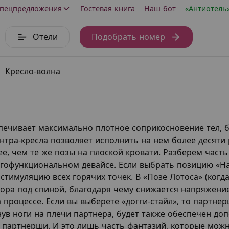
пецпредложения
Гостевая книга
Наш бот
«Антиотель
Отели
Подобрать номер
Кресло-волна
печивает максимально плотное соприкосновение тел, б
нтра-кресла позволяет исполнить на нем более десяти
ее, чем те же позы на плоской кровати. Разберем част
гофункциональном девайсе. Если выбрать позицию «На
тимуляцию всех горячих точек. В «Позе Лотоса» (когда
опора под спиной, благодаря чему снижается напряжени
процессе. Если вы выберете «догги-стайл», то партнер
инув ноги на плечи партнера, будет также обеспечен д
 партнерши. И это лишь часть фантазий, которые можн