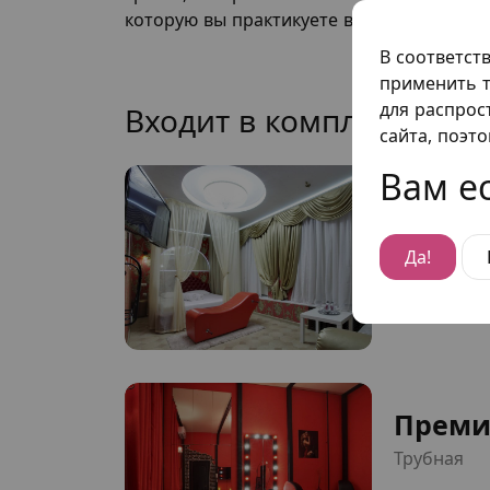
которую вы практикуете в кровати станет
В соответст
применить т
для распрос
Входит в комплект ном
сайта, поэт
Вам ес
Люкс 
Дмитровка
Да!
от 2500 
Преми
Трубная