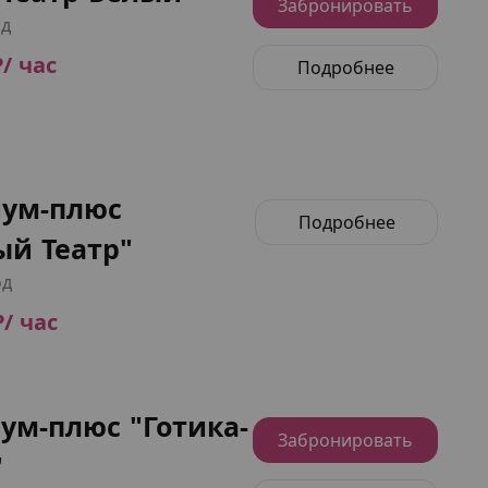
Забронировать
од
₽/ час
Подробнее
ум-плюс
Подробнее
ый Театр"
од
₽/ час
ум-плюс "Готика-
Забронировать
"