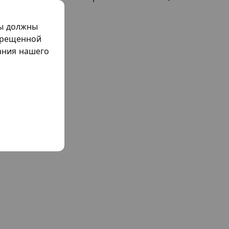
мы должны
прещенной
жания нашего