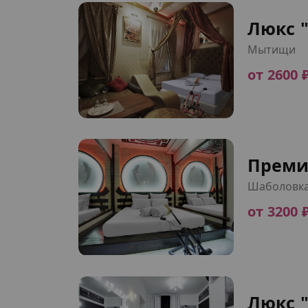
Люкс 
Мытищи
от 2600 
Преми
Шаболовк
от 3200 
Люкс 