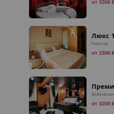
от 3200 
Люкс 
Римская
от 2300 
Преми
Войковска
от 3200 