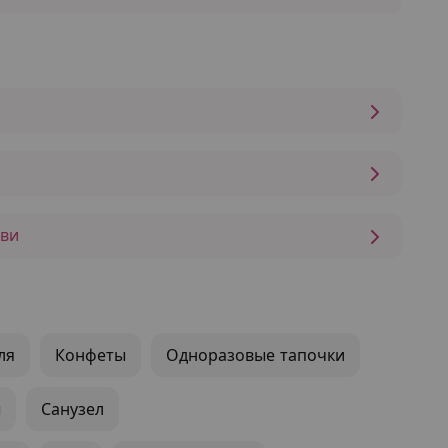
бви
ля
Конфеты
Одноразовые тапочки
ы
Санузел