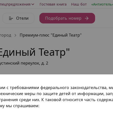
пецпредложения
Гостевая книга
Наш бот
«Антиотель
Отели
Подобрать номер
город
Премиум-плюс "Единый Театр"
Единый Театр"
стинский переулок, д. 2
вии с требованиями федерального законодательства, 
ехнические меры по защите детей от информации, за
транения среди них. К таковой относится часть содер
ому мы спрашиваем: