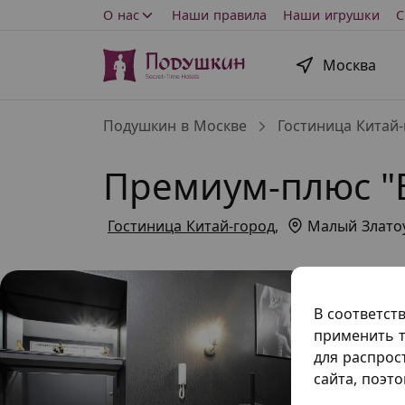
О нас
Наши правила
Наши игрушки
С
Москва
Подушкин в Москве
Гостиница Китай-
Премиум-плюс "
Гостиница Китай-город
,
Малый Златоу
В соответст
применить т
для распрос
сайта, поэт