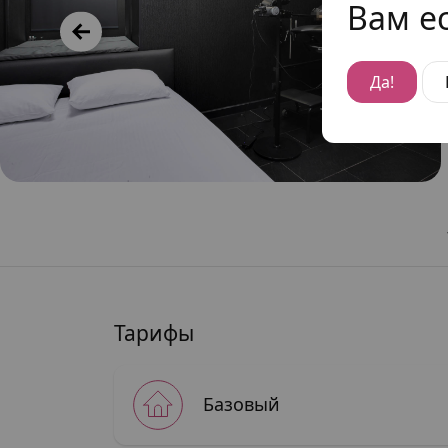
Вам ес
Да!
Тарифы
Базовый