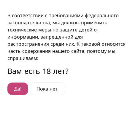
Москва
В соответствии с требованиями федерального
законодательства, мы должны применить
технические меры по защите детей от
Полулюкс "Чёрно-золотой"
информации, запрещенной для
распространения среди них. К таковой относится
Полулюкс "Чёрно-золотой"
часть содержания нашего сайта, поэтому мы
Гостиница Арбат
,
Панфиловский переулок, д. 6
спрашиваем:
Вам есть 18 лет?
Да!
Пока нет.