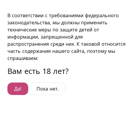
Москва
В соответствии с требованиями федерального
законодательства, мы должны применить
технические меры по защите детей от
Номера без зеркал
информации, запрещенной для
распространения среди них. К таковой относится
Номера без зеркал
часть содержания нашего сайта, поэтому мы
В мире существует бесчисленное множество разных
спрашиваем:
предпочтений в сексе, к которым, в частности,
Вам есть 18 лет?
относится и нелюбовь к наблюдению за собой со
стороны. Действительно, это может отвлекать от
процесса, так как происходит концентрация
Да!
Пока нет.
внимания на отражении, а взгляд то и дело
цепляется за различные части тела, предметы
интерьера и прочие детали. Иногда лучше
внимательно прислушиваться к своим ощущениям,
а не фокусироваться на том, что видно в зеркале,
тогда и оргазм будет ярче!