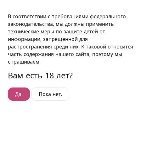
Москва
В соответствии с требованиями федерального
законодательства, мы должны применить
технические меры по защите детей от
Премиум "Ход конём"
информации, запрещенной для
распространения среди них. К таковой относится
Премиум "Ход конём"
часть содержания нашего сайта, поэтому мы
Гостиница Войковская
,
спрашиваем:
ул. Коптевская, д. 26, корп. 4
Вам есть 18 лет?
Да!
Пока нет.