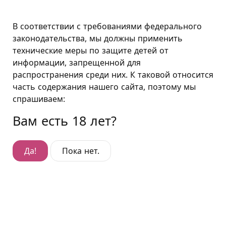
Москва
В соответствии с требованиями федерального
законодательства, мы должны применить
технические меры по защите детей от
Полулюкс "Хентай"
информации, запрещенной для
распространения среди них. К таковой относится
Полулюкс "Хентай"
часть содержания нашего сайта, поэтому мы
Гостиница Дубровка
,
спрашиваем:
ул. Шарикоподшипниковская, д. 9
Вам есть 18 лет?
Да!
Пока нет.