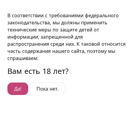
Москва
В соответствии с требованиями федерального
законодательства, мы должны применить
технические меры по защите детей от
Полулюкс "Ваниль"
информации, запрещенной для
распространения среди них. К таковой относится
Полулюкс "Ваниль"
часть содержания нашего сайта, поэтому мы
Гостиница Дубровка
,
спрашиваем:
ул. Шарикоподшипниковская, д. 9
Вам есть 18 лет?
Да!
Пока нет.