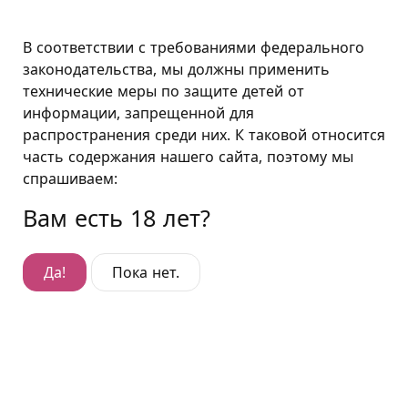
Москва
В соответствии с требованиями федерального
законодательства, мы должны применить
технические меры по защите детей от
Премиум "Готика"
информации, запрещенной для
распространения среди них. К таковой относится
Премиум "Готика"
часть содержания нашего сайта, поэтому мы
Гостиница:
Фили
,
ул. Олеко Дундича, д. 7
спрашиваем:
Вам есть 18 лет?
Да!
Пока нет.