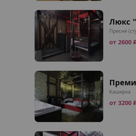
Люкс "
Пресня (ст
от 2600 
Преми
Каширка
от 3200 