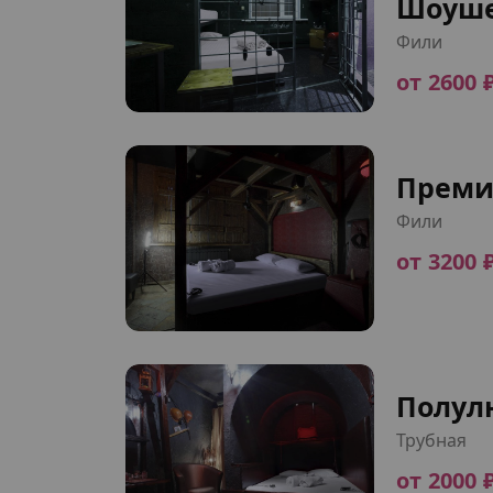
Шоуше
Фили
от 2600 
Преми
Фили
от 3200 
Полул
Трубная
от 2000 