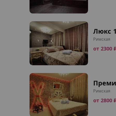
Люкс 
Римская
от 2300 
Преми
Римская
от 2800 