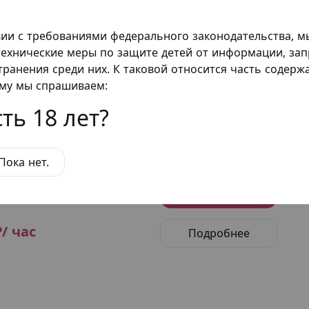
вии с требованиями федерального законодательства, 
ум "Готика-2"
ехнические меры по защите детей от информации, за
Забронировать
о
транения среди них. К таковой относится часть содер
ому мы спрашиваем:
₽/ час
Подробнее
ть 18 лет?
Пока нет.
ум "Готика"
Забронировать
о
₽/ час
Подробнее