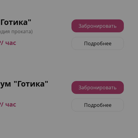
Готика"
Забронировать
удия проката)
₽/ час
Подробнее
ум "Готика"
Забронировать
₽/ час
Подробнее