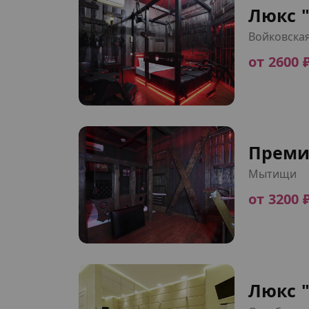
Люкс "
Войковска
от 2600 
Преми
Мытищи
от 3200 
Люкс 