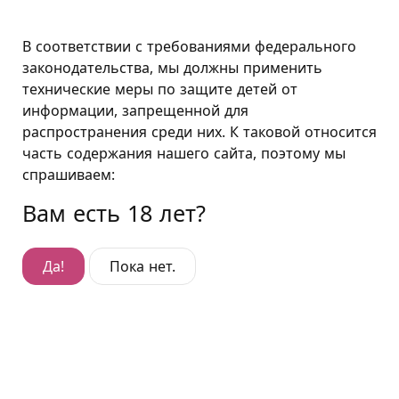
Москва
В соответствии с требованиями федерального
законодательства, мы должны применить
технические меры по защите детей от
Люкс "Зелёный рай"
информации, запрещенной для
распространения среди них. К таковой относится
Люкс "Зелёный рай"
часть содержания нашего сайта, поэтому мы
Гостиница Дубровка
,
спрашиваем:
ул. Шарикоподшипниковская, д. 9
Вам есть 18 лет?
Да!
Пока нет.