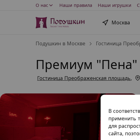
О нас
Наши правила
Наши игрушки
С
Москва
Подушкин в Москве
Гостиница Преоб
Премиум "Пена"
Гостиница Преображенская площадь
,
В соответст
применить т
для распрос
сайта, поэт