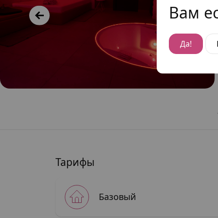
Вам ес
Да!
Тарифы
Базовый