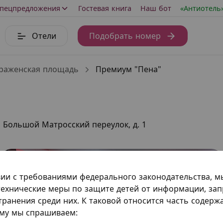
пецпредложения
Гостевая книга
Наш бот
«Антиотель
Отели
Подобрать номер
раженская площадь
Премиум "Пена"
Большой Матросский переулок, д. 1
вии с требованиями федерального законодательства, 
ехнические меры по защите детей от информации, за
транения среди них. К таковой относится часть содер
ому мы спрашиваем: