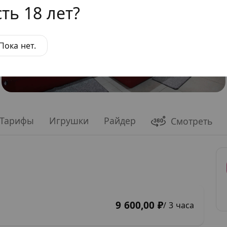
ть 18 лет?
Пока нет.
Тарифы
Игрушки
Райдер
Смотреть
9 600,00 ₽
/ 3 часа