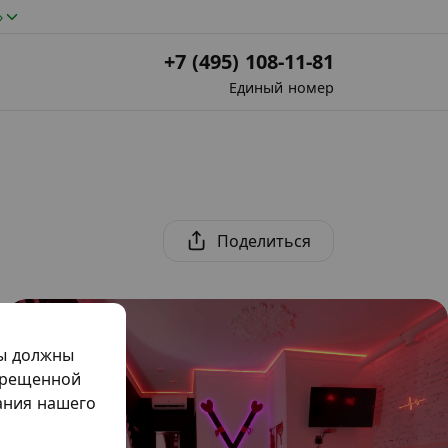
»
+7 (495) 108-11-81
Единый номер
Поделиться
мы должны
прещенной
жания нашего