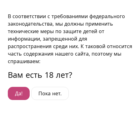
Москва
В соответствии с требованиями федерального
законодательства, мы должны применить
технические меры по защите детей от
Премиум-плюс "Жажда"
информации, запрещенной для
распространения среди них. К таковой относится
Премиум-плюс "Жажда"
часть содержания нашего сайта, поэтому мы
Гостиница Трубная
,
спрашиваем:
1-й Колобовский переулок, д. 10, стр. 1
Вам есть 18 лет?
Да!
Пока нет.