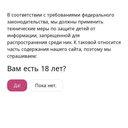
Москва
В соответствии с требованиями федерального
законодательства, мы должны применить
технические меры по защите детей от
Свободная вертикальная фиксация
информации, запрещенной для
распространения среди них. К таковой относится
Свободная вертикальная фиксация
часть содержания нашего сайта, поэтому мы
Эта практика очень опасна! Любые подвесы лучше
спрашиваем:
практиковать только после специального курса
Вам есть 18 лет?
обучения. Никогда не подвешивайте сабмисива на
металлических наручниках, это чревато
серьезнейшими травмами. «Подушкин» предлагает
Да!
Пока нет.
своим гостям качественные кожаные
анатомические наручи для подвешивания.
Входит в комплект номеров