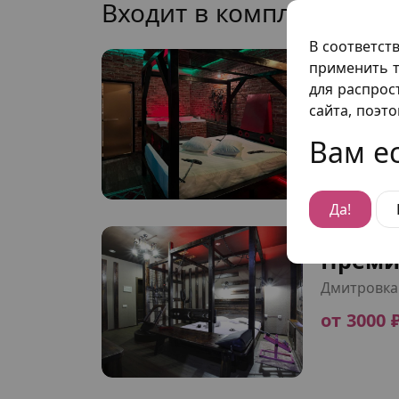
Входит в комплект ном
В соответст
применить т
Преми
для распрос
Измайлов
сайта, поэт
от 3200 
Вам ес
Да!
Преми
Дмитровка
от 3000 