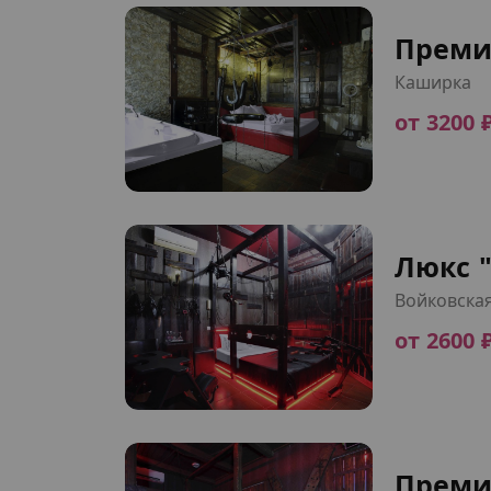
Преми
Каширка
от 3200 
Люкс "
Войковска
от 2600 
Преми