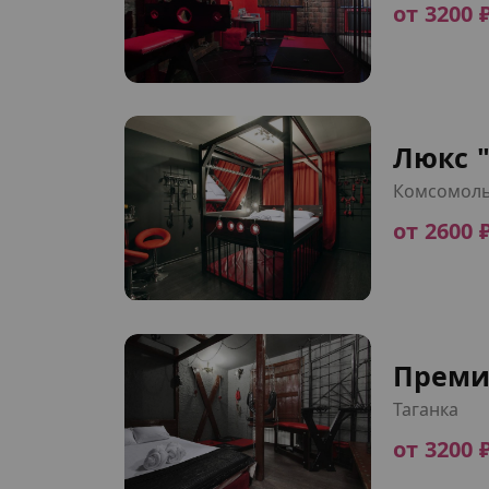
от 3200 
Люкс "
Комсомоль
от 2600 
Преми
Таганка
от 3200 