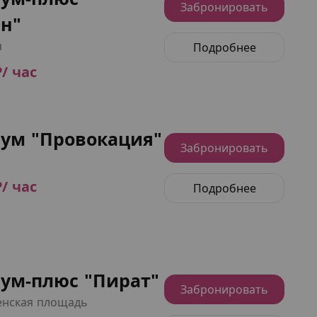
Забронировать
ан"
я
Подробнее
₽/ час
ум "Провокация"
Забронировать
₽/ час
Подробнее
ум-плюс "Пират"
Забронировать
нская площадь