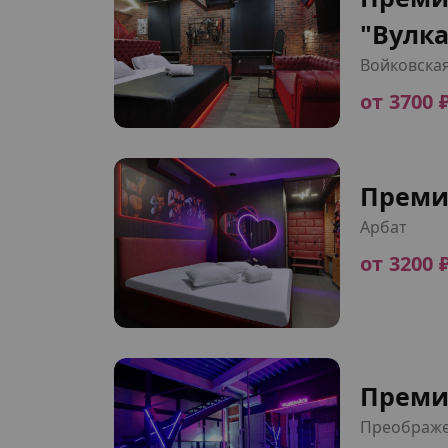
"Вулк
Войковска
от 3700 
Преми
Арбат
от 3200 
Преми
Преображе