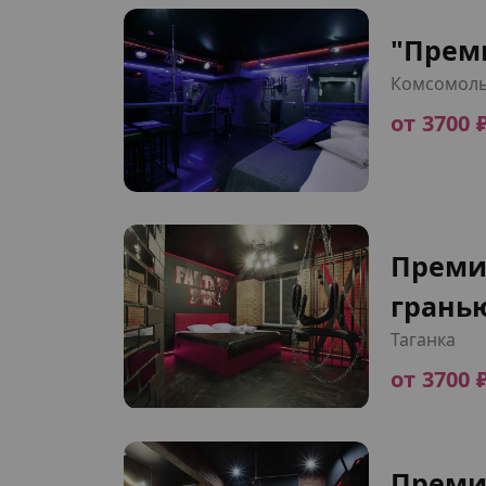
"Прем
Комсомоль
от 3700 
Преми
грань
Таганка
от 3700 
Преми