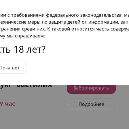
еров
вии с требованиями федерального законодательства, 
ехнические меры по защите детей от информации, за
ум "Готика-2"
транения среди них. К таковой относится часть содер
Забронировать
о
ому мы спрашиваем:
₽/ час
ть 18 лет?
Подробнее
Пока нет.
ум "Бастилия"
Забронировать
₽/ час
Подробнее