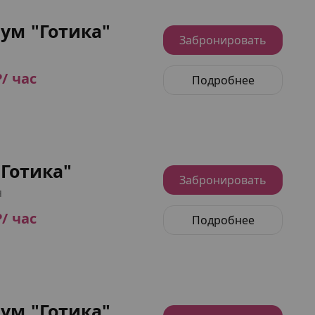
ум "Готика"
Забронировать
₽/ час
Подробнее
Готика"
Забронировать
я
₽/ час
Подробнее
ум "Готика"