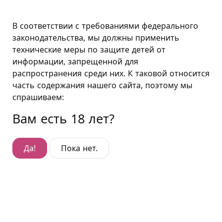
Москва
В соответствии с требованиями федерального
законодательства, мы должны применить
технические меры по защите детей от
Премиум-плюс "Вулкан"
информации, запрещенной для
распространения среди них. К таковой относится
Премиум-плюс "Вулкан"
часть содержания нашего сайта, поэтому мы
Гостиница Войковская
,
спрашиваем:
ул. Коптевская, д. 26, корп. 4
Вам есть 18 лет?
Да!
Пока нет.