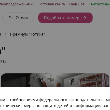
пецпредложения
Гостевая книга
Наш бот
«Антиотель
Отели
Подобрать номер
а
Премиум "Готика"
"
2/13
вии с требованиями федерального законодательства, 
ехнические меры по защите детей от информации, за