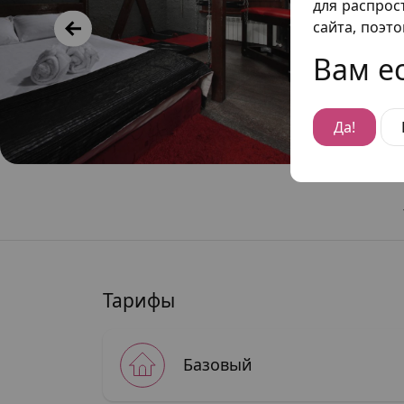
для распрос
сайта, поэт
Вам ес
Да!
Тарифы
Базовый