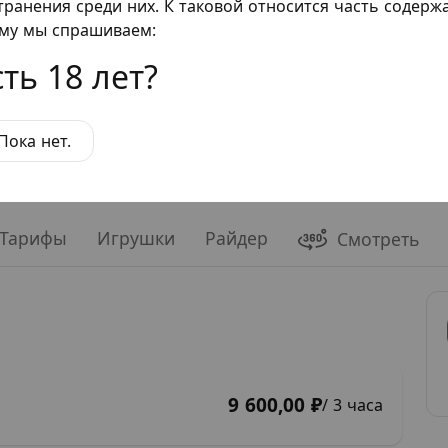
транения среди них. К таковой относится часть содер
ому мы спрашиваем:
ть 18 лет?
Пока нет.
Тарифы
Игрушки
Райдер
Смотреть
9 600,00 ₽
/ 3 часа